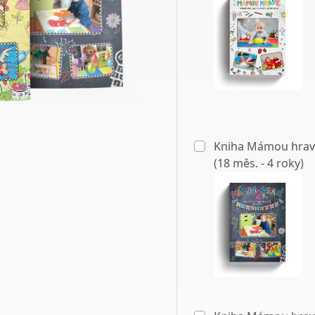
Kniha Mámou hrav
(18 měs. - 4 roky)