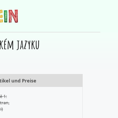
kém jazyku
tikel und Preise
 1:
tran,
i)