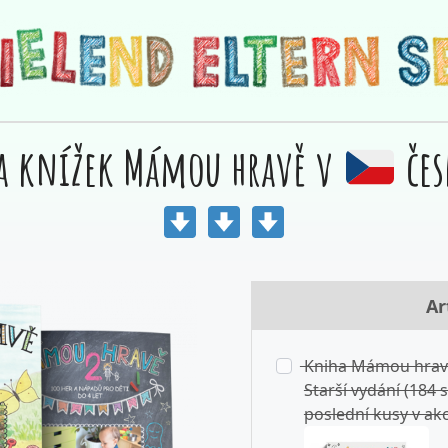
a knížek Mámou hravě v
čes
Ar
Kniha Mámou hravě
Starší vydání (184 s
poslední kusy v akc