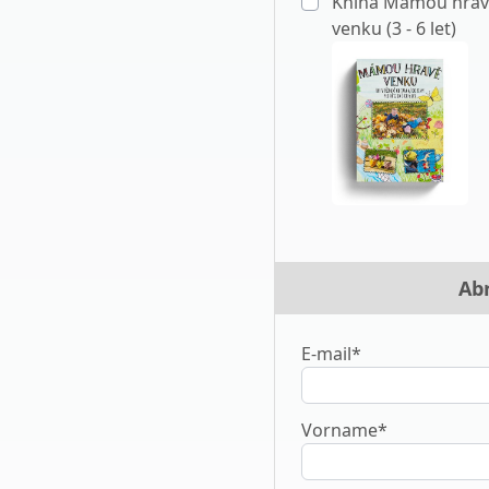
Kniha Mámou hrav
venku (3 - 6 let)
Ab
E-mail*
Vorname*