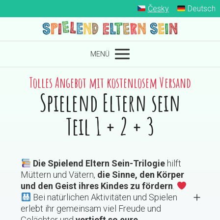
Česky
Deutsch
MENÜ
Tolles Angebot mit kostenlosem Versand
Spielend Eltern sein
Teil 1 + 2 + 3
Die Spielend Eltern Sein-Trilogie
hilft
Müttern und Vätern,
die Sinne, den Körper
und den Geist ihres Kindes zu fördern
.
Bei natürlichen Aktivitäten und Spielen
erlebt ihr gemeinsam viel Freude und
Gelächter und
vertieft so eure